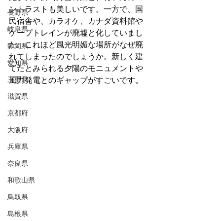
ントラストも美しいです。一方で、国
長野県
民宿舎や、カラオケ、カナダ資料館や
岐阜県
ケープトレインが廃墟と化していまし
た。これほど風光明媚な場所がなぜ廃
静岡県
れてしまったのでしょうか。新しく建
愛知県
てたとみられる夕陽のモニュメントや
三重県
風力発電とのギャップがすごいです。
滋賀県
京都府
大阪府
兵庫県
奈良県
和歌山県
鳥取県
島根県