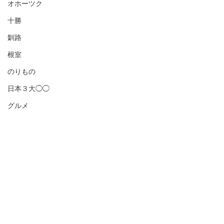
オホーツク
十勝
釧路
根室
のりもの
日本３大◯◯
グルメ