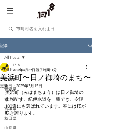
記事
All Posts
1718
All Posts
2019年4月29日
読了時間: 1分
美浜町〜日ノ御埼のまち〜
北海道
更新日：
2025年3月15日
青森県
美浜町（みはまちょう）は日ノ御埼の
岩手県
まちです。紀伊水道を一望でき、夕陽
100選にも選ばれています。春には桜が
宮城県
咲き誇ります。
秋田県
山形県