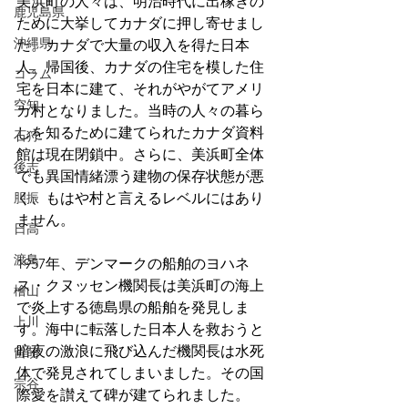
美浜町の人々は、明治時代に出稼ぎの
鹿児島県
ために大挙してカナダに押し寄せまし
沖縄県
た。カナダで大量の収入を得た日本
人。帰国後、カナダの住宅を模した住
コラム
宅を日本に建て、それがやがてアメリ
空知
カ村となりました。当時の人々の暮ら
しを知るために建てられたカナダ資料
石狩
館は現在閉鎖中。さらに、美浜町全体
後志
でも異国情緒漂う建物の保存状態が悪
胆振
く、もはや村と言えるレベルにはあり
ません。
日高
渡島
1957年、デンマークの船舶のヨハネ
ス・クヌッセン機関長は美浜町の海上
檜山
で炎上する徳島県の船舶を発見しま
上川
す。海中に転落した日本人を救おうと
暗夜の激浪に飛び込んだ機関長は水死
留萌
体で発見されてしまいました。その国
宗谷
際愛を讃えて碑が建てられました。