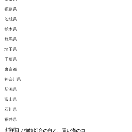
福島県
茨城県
栃木県
群馬県
埼玉県
千葉県
東京都
神奈川県
新潟県
富山県
石川県
福井県
山梨県
紀伊日ノ御埼灯台の白と、青い海のコ