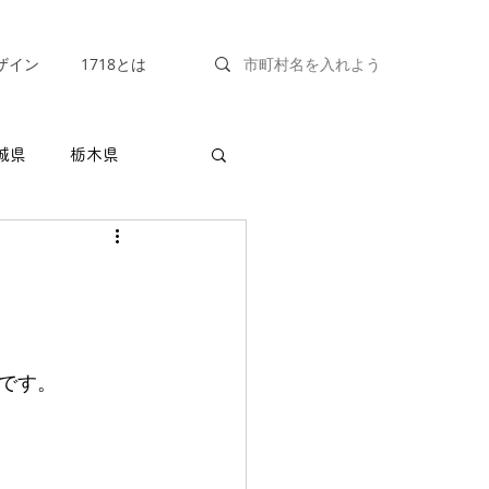
ザイン
1718とは
城県
栃木県
福井県
山梨県
兵庫県
奈良県
です。