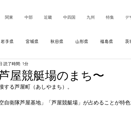
関東
中部
近畿
中四国
九州
特集
デ
岩手県
宮城県
秋田県
山形県
福島県
茨
日
読了時間: 1分
東京都
神奈川県
新潟県
富山県
石川県
芦屋競艇場のまち〜
接する芦屋町（あしやまち）。
愛知県
三重県
滋賀県
京都府
大阪府
空自衛隊芦屋基地」「芦屋競艇場」が占めることが特色