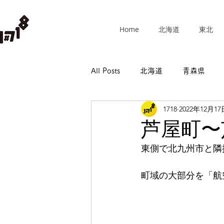
Home
北海道
東北
All Posts
北海道
青森県
1718
2022年12月17
群馬県
埼玉県
千葉県
芦屋町〜
東側で北九州市と隣
長野県
岐阜県
静岡県
町域の大部分を「航
和歌山県