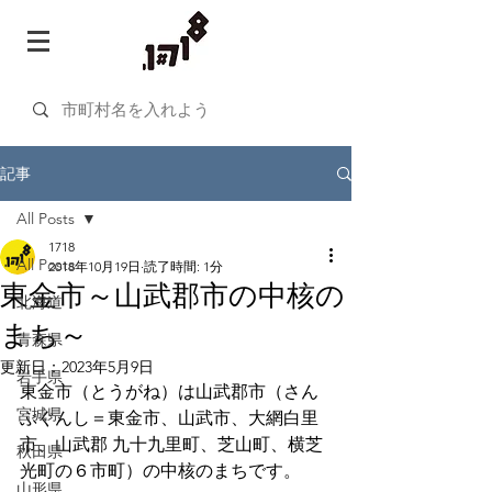
記事
All Posts
1718
All Posts
2018年10月19日
読了時間: 1分
東金市～山武郡市の中核の
北海道
まち～
青森県
更新日：
2023年5月9日
岩手県
東金市（とうがね）は山武郡市（さん
宮城県
ぶぐんし＝東金市、山武市、大網白里
市、山武郡 九十九里町、芝山町、横芝
秋田県
光町の６市町）の中核のまちです。
山形県