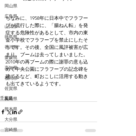
岡山県
広島県
ちなみに、1958年に日本中でフラフー
プが流行した際に、「腸ねん転」を発
山口県
症する危険性があるとして、市内の東
徳島県
金小学校でフラフープを禁止にしたそ
香川県
うです。その後、全国に風評被害が広
まり、ブームは去ってしまいました。
愛媛県
2010年の再ブームの際に謝罪の意も込
高知県
めて中央公園にフラフープの記念碑を
建てるなど、町おこしに活用する動き
福岡県
も出てきているようです。
佐賀県
千葉県
長崎県
熊本県
大分県
宮崎県