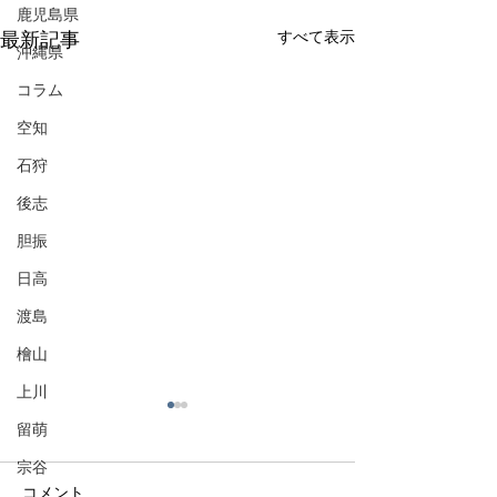
鹿児島県
すべて表示
最新記事
沖縄県
コラム
空知
石狩
後志
胆振
日高
渡島
檜山
上川
留萌
宗谷
コメント