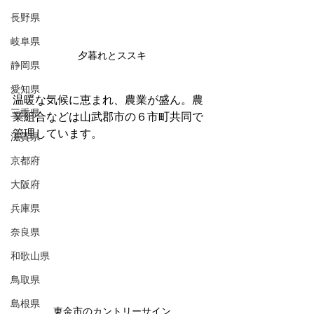
長野県
岐阜県
夕暮れとススキ
静岡県
愛知県
温暖な気候に恵まれ、農業が盛ん。農
三重県
業組合などは山武郡市の６市町共同で
管理しています。
滋賀県
京都府
大阪府
兵庫県
奈良県
和歌山県
鳥取県
島根県
東金市のカントリーサイン