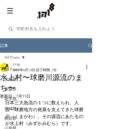
記事
All Posts
1718
All Posts
2021年6月13日
読了時間: 1分
水上村〜球磨川源流のま
北海道
ち〜
青森県
更新日：
7月11日
岩手県
日本三大急流の１つに数えられ、人
宮城県
吉・球磨地方の発展を支えてきた球磨
川（くまがわ）。その源流にあたるの
秋田県
が水上村（みずかみむら）です。
山形県