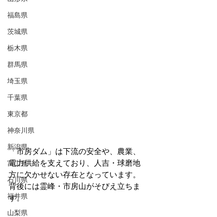
福島県
茨城県
栃木県
群馬県
埼玉県
千葉県
東京都
神奈川県
新潟県
「市房ダム」は下流の安全や、農業、
電力供給を支えており、人吉・球磨地
富山県
方に欠かせない存在となっています。
石川県
背後には霊峰・市房山がそびえ立ちま
福井県
す。
山梨県