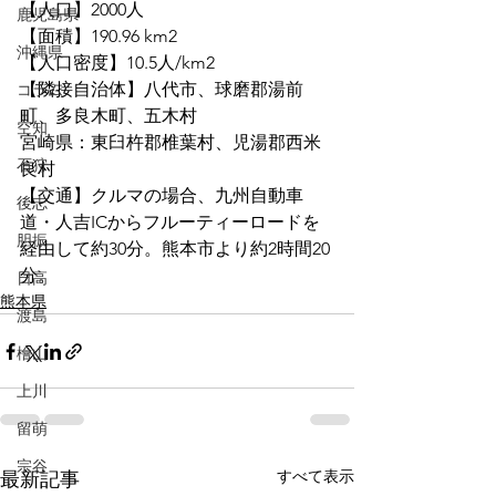
【人口】2000人
鹿児島県
【面積】190.96 km2
沖縄県
【人口密度】10.5人/km2
【隣接自治体】八代市、球磨郡湯前
コラム
町、多良木町、五木村
空知
宮崎県：東臼杵郡椎葉村、児湯郡西米
石狩
良村
【交通】クルマの場合、九州自動車
後志
道・人吉ICからフルーティーロードを
胆振
経由して約30分。熊本市より約2時間20
分。
日高
熊本県
渡島
檜山
上川
留萌
宗谷
すべて表示
最新記事