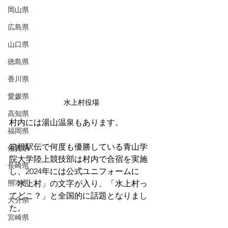
岡山県
広島県
山口県
徳島県
香川県
愛媛県
水上村役場
高知県
村内には湯山温泉もあります。
福岡県
箱根駅伝で何度も優勝している青山学
佐賀県
院大学陸上競技部は村内で合宿を実施
長崎県
し、2024年には公式ユニフォームに
熊本県
「水上村」の文字が入り、「水上村っ
てどこ？」と全国的に話題となりまし
大分県
た。
宮崎県