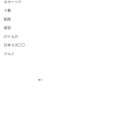
オホーツク
十勝
釧路
根室
のりもの
日本３大◯◯
グルメ
コメント