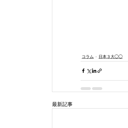
コラム
日本３大◯◯
最新記事