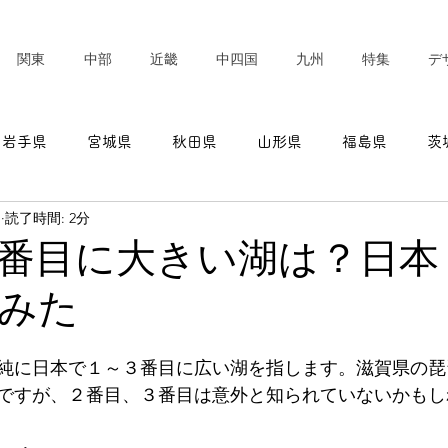
関東
中部
近畿
中四国
九州
特集
デ
岩手県
宮城県
秋田県
山形県
福島県
茨
日
読了時間: 2分
東京都
神奈川県
新潟県
富山県
石川県
番目に大きい湖は？日本
みた
愛知県
三重県
滋賀県
京都府
大阪府
純に日本で１～３番目に広い湖を指します。滋賀県の琵
ですが、２番目、３番目は意外と知られていないかもし