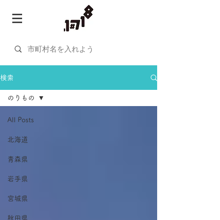
検索
のりもの
All Posts
北海道
青森県
岩手県
宮城県
秋田県